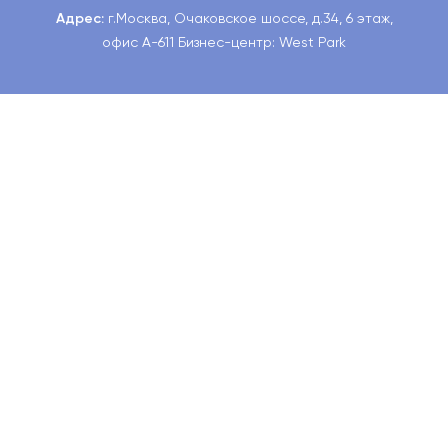
Адрес:
г.Москва, Очаковское шоссе, д.34, 6 этаж,
офис А-611 Бизнес-центр: West Park