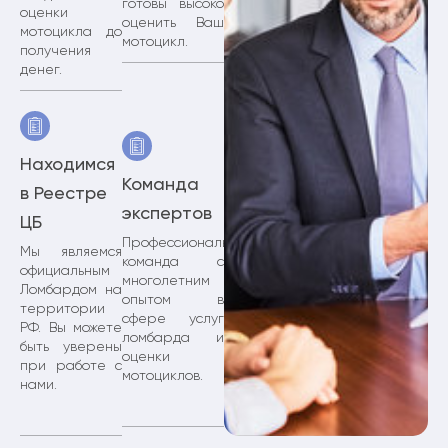
готовы высоко
оценки
оценить Ваш
мотоцикла до
мотоцикл.
получения
денег.
Находимся
Команда
в Реестре
экспертов
ЦБ
Профессиональная
Мы являемся
команда с
официальным
многолетним
Ломбардом на
опытом в
территории
сфере услуг
РФ. Вы можете
ломбарда и
быть уверены
оценки
при работе с
мотоциклов.
нами.