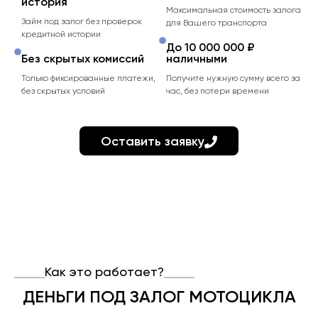
история
Максимальная стоимость залога
Займ под залог без проверок
для Вашего транспорта
кредитной истории
До 10 000 000 ₽
Без скрытых комиссий
наличными
Только фиксированные платежи,
Получите нужную сумму всего за
без скрытых условий
час, без потери времени
Оставить заявку
Как это работает?
ДЕНЬГИ ПОД ЗАЛОГ МОТОЦИКЛА