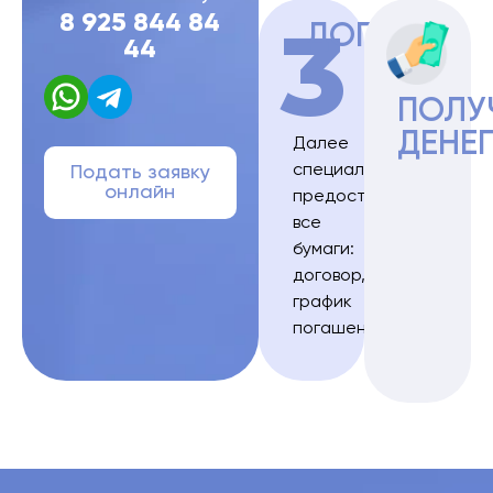
3
8 925 844 84
ДОГОВОР
44
ПОЛУ
ДЕНЕ
Далее
специалист
Подать заявку
онлайн
предоставляет
все
бумаги:
договор,
график
погашения.