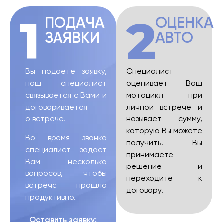
1
2
ПОДАЧА
ОЦЕНКА
ЗАЯВКИ
АВТО
Вы подаете заявку,
Специалист
наш специалист
оценивает Ваш
связывается с Вами и
мотоцикл при
договаривается
личной встрече и
о встрече.
называет сумму,
которую Вы можете
Во время звонка
получить. Вы
специалист задаст
принимаете
Вам несколько
решение и
вопросов, чтобы
переходите к
встреча прошла
договору.
продуктивно.
Оставить заявку: