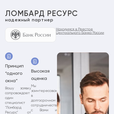
ЛОМБАРД РЕСУРС
надежный партнер
Находимся в Реестре
Центрального Банка России
Принцип
Высокая
“одного
оценка
окна”
Мы
Вашу заявку
заинтересованы
сопровождает
в
один
долгосрочном
специалист
сотрудничестве
“Ломбард
с Вами и
Ресурс” от