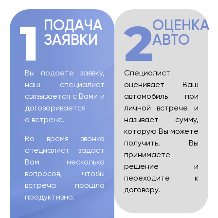
1
2
ПОДАЧА
ОЦЕНКА
ЗАЯВКИ
АВТО
Вы подаете заявку,
Специалист
наш специалист
оценивает Ваш
связывается с Вами и
автомобиль при
договаривается
личной встрече и
о встрече.
называет сумму,
которую Вы можете
Во время звонка
получить. Вы
специалист задаст
принимаете
Вам несколько
решение и
вопросов, чтобы
переходите к
встреча прошла
договору.
продуктивно.