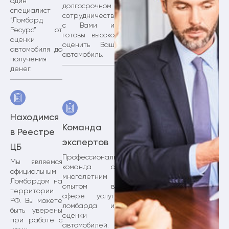
один
долгосрочном
специалист
сотрудничестве
“Ломбард
с Вами и
Ресурс” от
готовы высоко
оценки
оценить Ваш
автомобиля до
автомобиль.
получения
денег.
Находимся
Команда
в Реестре
экспертов
ЦБ
Профессиональная
Мы являемся
команда с
официальным
многолетним
Ломбардом на
опытом в
территории
сфере услуг
РФ. Вы можете
ломбарда и
быть уверены
оценки
при работе с
автомобилей.