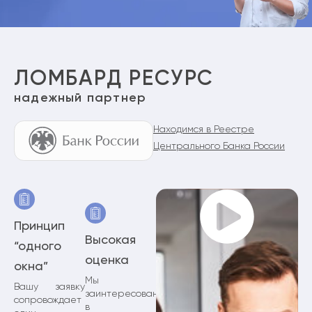
ЛОМБАРД РЕСУРС
надежный партнер
Находимся в Реестре
Центрального Банка России
Принцип
Высокая
“одного
оценка
окна”
Мы
Вашу заявку
заинтересованы
сопровождает
в