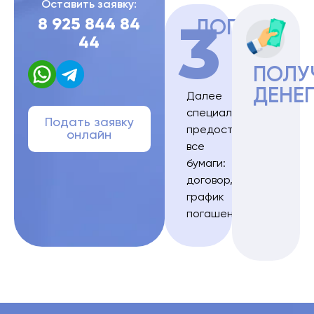
Оставить заявку:
3
8 925 844 84
ДОГОВОР
44
ПОЛУ
ДЕНЕ
Далее
специалист
Подать заявку
предоставляет
онлайн
все
бумаги:
договор,
график
погашения.