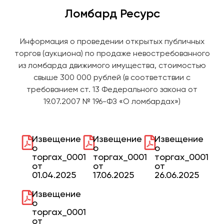
Ломбард Ресурс
Информация о проведении открытых публичных
торгов (аукциона) по продаже невостребованного
из ломбарда движимого имущества, стоимостью
свыше 300 000 рублей (в соответствии с
требованием ст. 13 Федерального закона от
19.07.2007 № 196-ФЗ «О ломбардах»)
Извещение
Извещение
Извещение
о
о
о
торгах_0001
торгах_0001
торгах_0001
от
от
от
01.04.2025
17.06.2025
26.06.2025
Извещение
о
торгах_0001
от